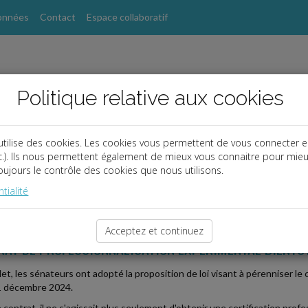
onnées
Contact
Espace collaboratif
Politique relative aux cookies
utilise des cookies. Les cookies vous permettent de vous connecter e
etc.). Ils nous permettent également de mieux vous connaitre pour mie
ujours le contrôle des cookies que nous utilisons.
s
tialité
2025-07-30
Acceptez et continuez
AT DE PROFESSIONNALISATION EXPÉRIMENTAL BIENTÔT
illet, les sénateurs ont adopté la proposition de loi visant à pérenniser le
31 décembre 2024.
 contrat, il ne s'agissait plus seulement d'obtenir une certification profe