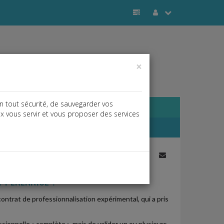
×
n tout sécurité, de sauvegarder vos
ux vous servir et vous proposer des services
j
a
b
 PÉRENNISÉ ?
 contrat de professionnalisation expérimental, qui a pris
ssionnelle « complète », mais de valider un ou plusieurs