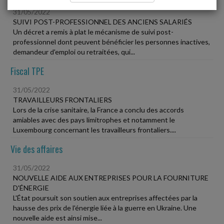
31/05/2022
SUIVI POST-PROFESSIONNEL DES ANCIENS SALARIÉS
Un décret a remis à plat le mécanisme de suivi post-
professionnel dont peuvent bénéficier les personnes inactives,
demandeur d'emploi ou retraitées, qui...
Fiscal TPE
31/05/2022
TRAVAILLEURS FRONTALIERS
Lors de la crise sanitaire, la France a conclu des accords
amiables avec des pays limitrophes et notamment le
Luxembourg concernant les travailleurs frontaliers....
Vie des affaires
31/05/2022
NOUVELLE AIDE AUX ENTREPRISES POUR LA FOURNITURE
D'ÉNERGIE
L'État poursuit son soutien aux entreprises affectées par la
hausse des prix de l'énergie liée à la guerre en Ukraine. Une
nouvelle aide est ainsi mise...