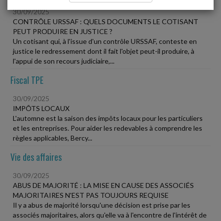
30/09/2025
CONTRÔLE URSSAF : QUELS DOCUMENTS LE COTISANT
PEUT PRODUIRE EN JUSTICE ?
Un cotisant qui, à l'issue d'un contrôle URSSAF, conteste en
justice le redressement dont il fait l'objet peut-il produire, à
l'appui de son recours judiciaire,...
Fiscal TPE
30/09/2025
IMPÔTS LOCAUX
L'automne est la saison des impôts locaux pour les particuliers
et les entreprises. Pour aider les redevables à comprendre les
règles applicables, Bercy...
Vie des affaires
30/09/2025
ABUS DE MAJORITÉ : LA MISE EN CAUSE DES ASSOCIÉS
MAJORITAIRES N'EST PAS TOUJOURS REQUISE
Il y a abus de majorité lorsqu'une décision est prise par les
associés majoritaires, alors qu'elle va à l'encontre de l'intérêt de