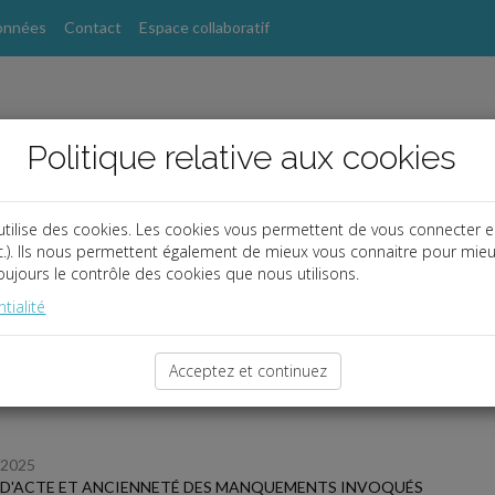
onnées
Contact
Espace collaboratif
Politique relative aux cookies
utilise des cookies. Les cookies vous permettent de vous connecter e
etc.). Ils nous permettent également de mieux vous connaitre pour mie
ujours le contrôle des cookies que nous utilisons.
s
tialité
 des dernières dépêches
Acceptez et continuez
/2025
 D'ACTE ET ANCIENNETÉ DES MANQUEMENTS INVOQUÉS