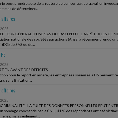
arié peut prendre acte de la rupture de son contrat de travail en invoq
ommes de déterminer...
 affaires
/2025
RECTEUR GÉNÉRAL D'UNE SAS OU SASU PEUT-IL ARRÊTER LES COM
ciation nationale des sociétés par actions (Ansa) a récemment rendu un av
l (DG) de SAS ou de...
TPE
/2025
T EN AVANT DES DÉFICITS
tion pour le report en arrière, les entreprises soumises à l'IS peuvent re
urs sans limitation...
 affaires
/2025
CRIMINALITÉ : LA FUITE DES DONNÉES PERSONNELLES PEUT ENTR
un sondage commandé par la CNIL, 41 % des répondants ont été victimes
nelles, mais seulement...