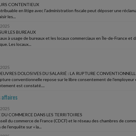
URS CONTENTIEUX
ribuable en litige avec l'administration fiscale peut déposer une réclama
sir les...
/2025
SUR LES BUREAUX
caux à usage de bureaux et les locaux commerciaux en Île-de-France et 
que. Les locaux...
/2025
UVRES DOLOSIVES DU SALARIÉ : LA RUPTURE CONVENTIONNELLE
pture conventionnelle repose sur le libre consentement de l'employeur et
tement est constaté....
 affaires
/2025
 DU COMMERCE DANS LES TERRITOIRES
seil du commerce de France (CDCF) et le réseau des chambres de commer
 de l'enquête sur « la...