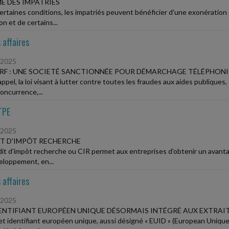
E DES IMPATRIÉS
ertaines conditions, les impatriés peuvent bénéficier d'une exonération
on et de certains...
 affaires
/2025
F : UNE SOCIETÉ SANCTIONNÉE POUR DÉMARCHAGE TÉLÉPHONIQ
ppel, la loi visant à lutter contre toutes les fraudes aux aides publiques
oncurrence,...
TPE
/2025
T D'IMPÔT RECHERCHE
dit d'impôt recherche ou CIR permet aux entreprises d'obtenir un avanta
eloppement, en...
 affaires
/2025
ENTIFIANT EUROPÉEN UNIQUE DÉSORMAIS INTÉGRÉ AUX EXTRAIT
et identifiant européen unique, aussi désigné « EUID » (European Unique