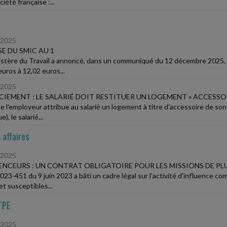
iété française :...
/2025
E DU SMIC AU 1
istère du Travail a annoncé, dans un communiqué du 12 décembre 2025, qu
uros à 12,02 euros...
/2025
CIEMENT : LE SALARIÉ DOIT RESTITUER UN LOGEMENT « ACCESSO
e l'employeur attribue au salarié un logement à titre d'accessoire de son 
), le salarié...
 affaires
/2025
ENCEURS : UN CONTRAT OBLIGATOIRE POUR LES MISSIONS DE PLU
2023-451 du 9 juin 2023 a bâti un cadre légal sur l'activité d'influence co
et susceptibles...
TPE
/2025