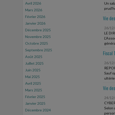
Avril 2026
Un sal
prud'h
Mars 2026
Février 2026
Vie des
Janvier 2026
26/12
Décembre 2025
LE DI
Novembre 2025
L'Asso
Octobre 2025
généra
Septembre 2025
Fiscal 
Août 2025
26/12
Juillet 2025
REPOR
Juin 2025
Sauf op
Mai 2025
ultérie
Avril 2025
Vie des
Mars 2025
Février 2025
24/12
CYBER
Janvier 2025
Selon 
Décembre 2024
person