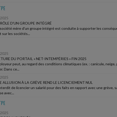
TPE
/2025
RÔLE D'UN GROUPE INTÉGRÉ
 société mère d'un groupe intégré est conduite à supporter les conséqu
 sur les sociétés...
/2025
TURE DU PORTAIL « NET-INTEMPÉRIES » FIN 2025
oyeur peut, au regard des conditions climatiques (ex. : canicule, neige, ge
r. Dans ce...
/2025
 ALLUSION À LA GRÈVE REND LE LICENCIEMENT NUL
interdit de licencier un salarié pour des faits en rapport avec une grève, 
e avec...
TPE
/2025