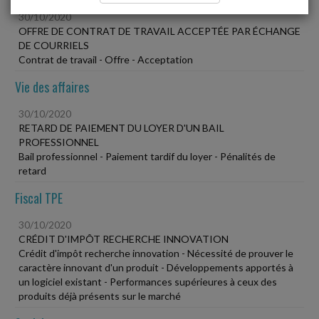
30/10/2020
OFFRE DE CONTRAT DE TRAVAIL ACCEPTÉE PAR ÉCHANGE
DE COURRIELS
Contrat de travail - Offre - Acceptation
Vie des affaires
30/10/2020
RETARD DE PAIEMENT DU LOYER D'UN BAIL
PROFESSIONNEL
Bail professionnel - Paiement tardif du loyer - Pénalités de
retard
Fiscal TPE
30/10/2020
CRÉDIT D'IMPÔT RECHERCHE INNOVATION
Crédit d'impôt recherche innovation - Nécessité de prouver le
caractère innovant d'un produit - Développements apportés à
un logiciel existant - Performances supérieures à ceux des
produits déjà présents sur le marché