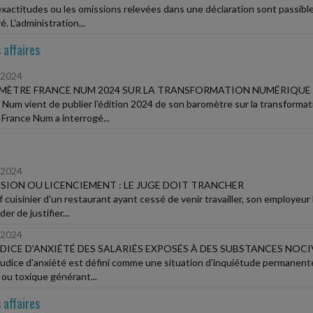
exactitudes ou les omissions relevées dans une déclaration sont passi
é. L'administration...
 affaires
/2024
ÈTRE FRANCE NUM 2024 SUR LA TRANSFORMATION NUMÉRIQUE : 
 Num vient de publier l'édition 2024 de son baromètre sur la transforma
 France Num a interrogé...
/2024
SION OU LICENCIEMENT : LE JUGE DOIT TRANCHER
f cuisinier d'un restaurant ayant cessé de venir travailler, son employeur
r de justifier...
/2024
DICE D'ANXIÉTÉ DES SALARIÉS EXPOSÉS À DES SUBSTANCES NOC
judice d'anxiété est défini comme une situation d'inquiétude permanent
 ou toxique générant...
 affaires