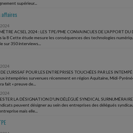
ignement supérieur...
 affaires
/2024
ÈTRE ACSEL 2024 : LES TPE/PME CONVAINCUES DE L'APPORT DU 
s la 8 Cette étude mesure les conséquences des technologies numérique
e sur 350 interviews...
/2024
 DE L'URSSAF POUR LES ENTREPRISES TOUCHÉES PAR LES INTEMPÉ
aux intempéries survenues récemment en région Aquitaine, Midi-Pyrén
era fait « preuve de...
/2024
STER LA DÉSIGNATION D'UN DÉLÉGUÉ SYNDICAL SURNUMÉRAIRE
ndicats peuvent désigner au sein des entreprises des délégués syndicaux
entreprise mais elle...
TPE