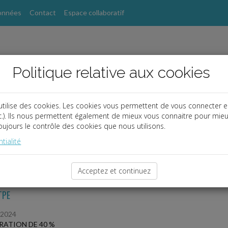
onnées
Contact
Espace collaboratif
Politique relative aux cookies
utilise des cookies. Les cookies vous permettent de vous connecter e
etc.). Ils nous permettent également de mieux vous connaitre pour mie
ujours le contrôle des cookies que nous utilisons.
s
tialité
 des dernières dépêches
Acceptez et continuez
TPE
/2024
ATION DE 40 %