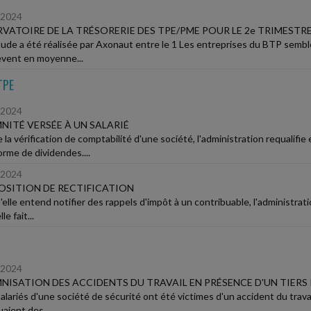
/2024
VATOIRE DE LA TRÉSORERIE DES TPE/PME POUR LE 2e TRIMESTRE 
ude a été réalisée par Axonaut entre le 1 Les entreprises du BTP semble
lèvent en moyenne...
TPE
/2024
NITÉ VERSÉE À UN SALARIÉ
 la vérification de comptabilité d'une société, l'administration requalifi
orme de dividendes....
/2024
SITION DE RECTIFICATION
elle entend notifier des rappels d'impôt à un contribuable, l'administrati
le fait...
/2024
NISATION DES ACCIDENTS DU TRAVAIL EN PRÉSENCE D'UN TIERS
lariés d'une société de sécurité ont été victimes d'un accident du travai
aient des...