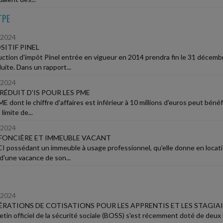
TPE
/2024
SITIF PINEL
uction d'impôt Pinel entrée en vigueur en 2014 prendra fin le 31 décembre
uite. Dans un rapport...
/2024
RÉDUIT D'IS POUR LES PME
 dont le chiffre d'affaires est inférieur à 10 millions d'euros peut bénéf
 limite de...
/2024
FONCIÈRE ET IMMEUBLE VACANT
I possédant un immeuble à usage professionnel, qu'elle donne en locati
 d'une vacance de son...
/2024
RATIONS DE COTISATIONS POUR LES APPRENTIS ET LES STAGIA
letin officiel de la sécurité sociale (BOSS) s'est récemment doté de deu