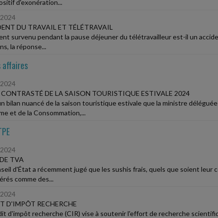
ositif d'exonération...
/2024
ENT DU TRAVAIL ET TÉLÉTRAVAIL
ent survenu pendant la pause déjeuner du télétravailleur est-il un acciden
s, la réponse...
 affaires
/2024
 CONTRASTÉ DE LA SAISON TOURISTIQUE ESTIVALE 2024
un bilan nuancé de la saison touristique estivale que la ministre délégu
me et de la Consommation,...
TPE
/2024
DE TVA
seil d'État a récemment jugé que les sushis frais, quels que soient leur 
érés comme des...
/2024
T D'IMPÔT RECHERCHE
dit d'impôt recherche (CIR) vise à soutenir l'effort de recherche scientif