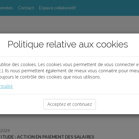
onnées
Contact
Espace collaboratif
Politique relative aux cookies
utilise des cookies. Les cookies vous permettent de vous connecter e
etc.). Ils nous permettent également de mieux vous connaitre pour mie
ujours le contrôle des cookies que nous utilisons.
s
tialité
 des dernières dépêches
Acceptez et continuez
/2024
ITUDE : ACTION EN PAIEMENT DES SALAIRES