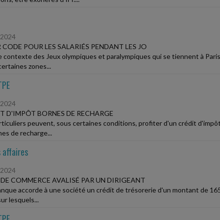
/2024
 CODE POUR LES SALARIÉS PENDANT LES JO
e contexte des Jeux olympiques et paralympiques qui se tiennent à Paris 
certaines zones...
TPE
/2024
T D'IMPÔT BORNES DE RECHARGE
ticuliers peuvent, sous certaines conditions, profiter d'un crédit d'impôt
es de recharge...
 affaires
/2024
 DE COMMERCE AVALISÉ PAR UN DIRIGEANT
nque accorde à une société un crédit de trésorerie d'un montant de 165 00
ur lesquels...
TPE