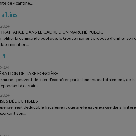
té de « cantine...
 affaires
/2024
TRAITANCE DANS LE CADRE D'UN MARCHÉ PUBLIC
implifier la commande publique, le Gouvernement propose d'unifier son con
détermination...
TPE
/2024
RATION DE TAXE FONCIÈRE
mmunes peuvent décider d'exonérer, partiellement ou totalement, de la p
répondant à certains...
/2024
SES DÉDUCTIBLES
pense n'est déductible fiscalement que si elle est engagée dans l'intérêt
exerçant son...