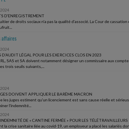
/2024
TS D'ENREGISTREMENT
uitier de droits sociaux n'a pas la qualité d'associé. La Cour de cassatio
fruit...
 affaires
/2024
S D'AUDIT LÉGAL POUR LES EXERCICES CLOS EN 2023
RL, SAS et SA doivent notamment désigner un commissaire aux comptes si
s trois seuils suivants,...
/2024
UGES DOIVENT APPLIQUER LE BARÈME MACRON
e les juges estiment qu'un licenciement est sans cause réelle et sérieus
ner l'indemnité...
/2024
'INDEMNITÉ DE « CANTINE FERMÉE » POUR LES TÉLÉTRAVAILLEURS
 la crise sanitaire liée au covid-19, un employeur a placé les salariés do