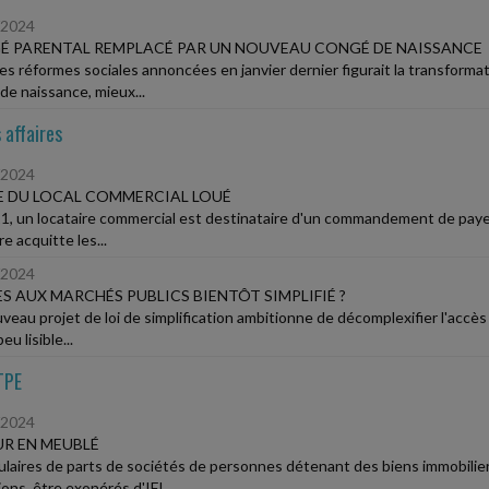
/2024
 PARENTAL REMPLACÉ PAR UN NOUVEAU CONGÉ DE NAISSANCE
les réformes sociales annoncées en janvier dernier figurait la transform
de naissance, mieux...
 affaires
/2024
 DU LOCAL COMMERCIAL LOUÉ
1, un locataire commercial est destinataire d'un commandement de payer 
re acquitte les...
/2024
ÈS AUX MARCHÉS PUBLICS BIENTÔT SIMPLIFIÉ ?
veau projet de loi de simplification ambitionne de décomplexifier l'accès
eu lisible...
TPE
/2024
R EN MEUBLÉ
tulaires de parts de sociétés de personnes détenant des biens immobilie
ons, être exonérés d'IFI....