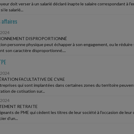
oyeur doit verser à un salarié déclaré inapte le salaire correspondant à l
 si le salarié...
 affaires
/2024
IONNEMENT DISPROPORTIONNÉ
tion personne physique peut échapper à son engagement, ou le réduire s
nt son caractère disproportionné....
TPE
/2024
RATION FACULTATIVE DE CVAE
treprises qui sont implantées dans certaines zones du territoire peuvent,
tion de cotisation sur...
/2024
TEMENT RETRAITE
rigeants de PME qui cèdent les titres de leur société à l'occasion de leur
ier d'un...