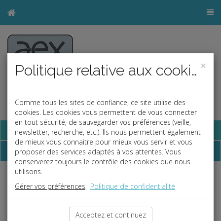
×
Politique relative aux cookies
Comme tous les sites de confiance, ce site utilise des
cookies. Les cookies vous permettent de vous connecter
en tout sécurité, de sauvegarder vos préférences (veille,
Base documentaire
newsletter, recherche, etc.). Ils nous permettent également
de mieux vous connaitre pour mieux vous servir et vous
Chiffres
proposer des services adaptés à vos attentes. Vous
conserverez toujours le contrôle des cookies que nous
utilisons.
Prélèvement à la source
Gérer vos préférences
Politique de confidentialité
Prélèvement à la source - taux neutres
14/05/2025
Acceptez et continuez
Prélèvement à la source : abattement contrats
13/01/2026