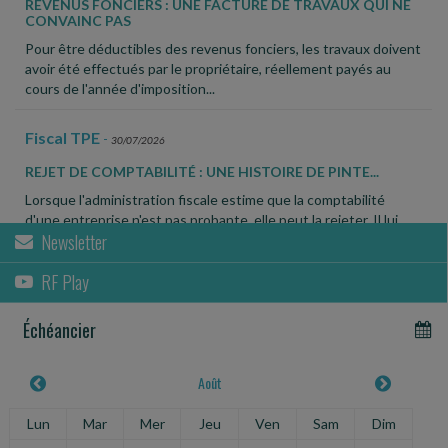
REVENUS FONCIERS : UNE FACTURE DE TRAVAUX QUI NE
CONVAINC PAS
Pour être déductibles des revenus fonciers, les travaux doivent
avoir été effectués par le propriétaire, réellement payés au
cours de l'année d'imposition...
Fiscal TPE
-
30/07/2026
REJET DE COMPTABILITÉ : UNE HISTOIRE DE PINTE...
Lorsque l'administration fiscale estime que la comptabilité
d'une entreprise n'est pas probante, elle peut la rejeter. Il lui
Newsletter
appartient alors de reconstituer...
RF Play
Social
-
30/07/2026
UN SALARIÉ PEUT ÊTRE VICTIME DE HARCÈLEMENT SANS
Échéancier
ÊTRE DIRECTEMENT VISÉ
En lutte avec le directeur général de la société, à qui elle
Août
reprochait des « pratiques managériales toxiques » à l'égard des
salariées du service du personnel,...
Lun
Mar
Mer
Jeu
Ven
Sam
Dim