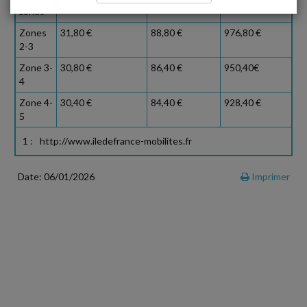
zones
Zones
31,80 €
88,80 €
976,80 €
2-3
Zone 3-
30,80 €
86,40 €
950,40€
4
Zone 4-
30,40 €
84,40 €
928,40 €
5
1 :
http://www.iledefrance-mobilites.fr
Date: 06/01/2026
Imprimer