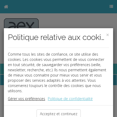
×
Politique relative aux cookies
Comme tous les sites de confiance, ce site utilise des
cookies. Les cookies vous permettent de vous connecter
en tout sécurité, de sauvegarder vos préférences (veille,
Base documentaire
newsletter, recherche, etc.). Ils nous permettent également
de mieux vous connaitre pour mieux vous servir et vous
La paye
proposer des services adaptés à vos attentes. Vous
conserverez toujours le contrôle des cookies que nous
utilisons.
er
Tarifs des forfaits Navigo au 1
janvier 2026
Gérer vos préférences
Politique de confidentialité
Zones
Abonnements
Abonnements
Abonnements
hebdomadaires
mensuels
annuels
Acceptez et continuez
Toutes
32,40 €
90,80 €
998,80 €