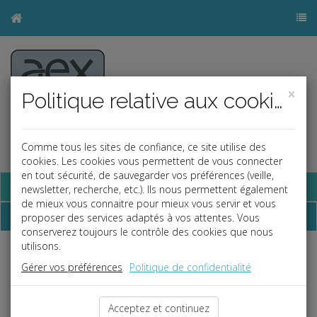
×
Politique relative aux cookies
Comme tous les sites de confiance, ce site utilise des
cookies. Les cookies vous permettent de vous connecter
en tout sécurité, de sauvegarder vos préférences (veille,
Base documentaire
newsletter, recherche, etc.). Ils nous permettent également
de mieux vous connaitre pour mieux vous servir et vous
Newsletter
proposer des services adaptés à vos attentes. Vous
conserverez toujours le contrôle des cookies que nous
utilisons.
Seniors
Gérer vos préférences
Politique de confidentialité
L'Assemblée nationale adopte le projet de loi
seniors en y intégrant l'ANI transitions et
Acceptez et continuez