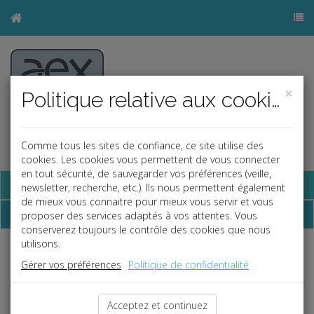
×
Politique relative aux cookies
Comme tous les sites de confiance, ce site utilise des
cookies. Les cookies vous permettent de vous connecter
en tout sécurité, de sauvegarder vos préférences (veille,
Base documentaire
newsletter, recherche, etc.). Ils nous permettent également
de mieux vous connaitre pour mieux vous servir et vous
Dépêches
proposer des services adaptés à vos attentes. Vous
conserverez toujours le contrôle des cookies que nous
utilisons.
j
a
b
Gérer vos préférences
Politique de confidentialité
Vie des affaires
Date: 2020-08-31
MAINTIEN DU FONDS DE SOLIDARITÉ POUR LES
Acceptez et continuez